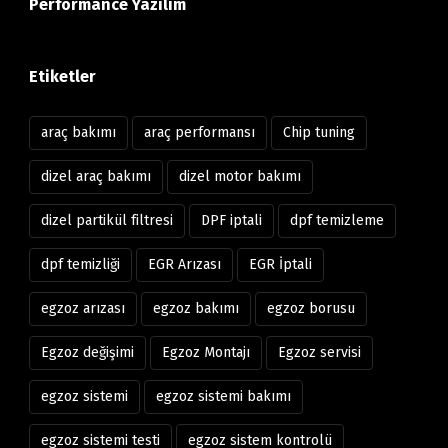
Performance Yazılım
Etiketler
araç bakımı
araç performansı
Chip tuning
dizel araç bakımı
dizel motor bakımı
dizel partikül filtresi
DPF iptali
dpf temizleme
dpf temizliği
EGR Arızası
EGR İptali
egzoz arızası
egzoz bakımı
egzoz borusu
Egzoz değişimi
Egzoz Montajı
Egzoz servisi
egzoz sistemi
egzoz sistemi bakımı
egzoz sistemi testi
egzoz sistem kontrolü